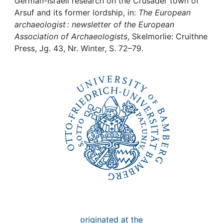
Awards
German-Israeli research on the Crusader town of
Arsuf and its former lordship, in:
The European
archaeologist : newsletter of the European
My FIS
Association of Archaeologists
, Skelmorlie: Cruithne
Press, Jg. 43, Nr. Winter, S. 72–79.
Help
originated at the