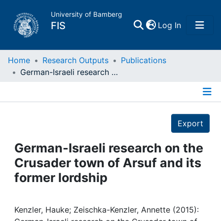
University of Bamberg
(current)
FIS
Log In
Home
Home
Research Outputs
Publications
German-Israeli research on the Crusader town of Arsuf and its former lordship
Publications
Details
Research Data
Export
Projects
German-Israeli research on the
Crusader town of Arsuf and its
People
former lordship
Institutions
Kenzler, Hauke; Zeischka-Kenzler, Annette (2015):