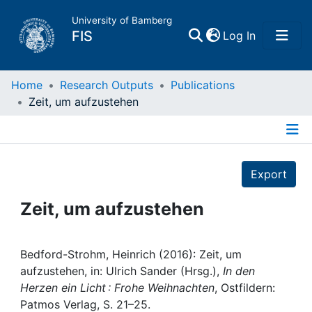
University of Bamberg
(current)
FIS
Log In
Home
Home
Research Outputs
Publications
Zeit, um aufzustehen
Publications
Details
Research Data
Export
Projects
Zeit, um aufzustehen
People
Bedford-Strohm, Heinrich (2016): Zeit, um
aufzustehen, in: Ulrich Sander (Hrsg.),
In den
Institutions
Herzen ein Licht : Frohe Weihnachten
, Ostfildern:
Patmos Verlag, S. 21–25.