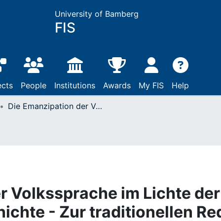
University of Bamberg
FIS
ects
People
Institutions
Awards
My FIS
Help
Die Emanzipation der Volkssprache im Lichte der Überlieferungsgeschichte - Zur traditionellen Rede vom Neubeginn deutscher Schriftlichkeit im 11. Jahrhundert
r Volkssprache im Lichte der
ichte - Zur traditionellen Re