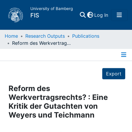
University of Bamberg
(current)
FIS
Log In
Home
Home
Research Outputs
Publications
Reform des Werkvertragsrechts? : Eine Kritik der Gutachten von Weyers und Teichmann
Publications
Details
Research Data
Export
Projects
Reform des
Werkvertragsrechts? : Eine
People
Kritik der Gutachten von
Weyers und Teichmann
Institutions