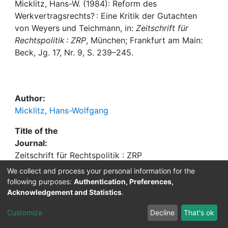
Awards
Micklitz, Hans-W. (1984): Reform des
Werkvertragsrechts? : Eine Kritik der Gutachten
My FIS
von Weyers und Teichmann, in:
Zeitschrift für
Rechtspolitik : ZRP
, München; Frankfurt am Main:
Beck, Jg. 17, Nr. 9, S. 239–245.
Help
Author:
Micklitz, Hans-Wolfgang
Title of the
Journal:
Zeitschrift für Rechtspolitik : ZRP
We collect and process your personal information for the
ISSN:
following purposes:
Authentication, Preferences,
0514-6496
Acknowledgement and Statistics
.
Publisher
Customize
Decline
That's ok
Information: