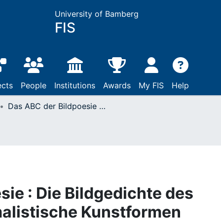
University of Bamberg
FIS
ects
People
Institutions
Awards
My FIS
Help
Das ABC der Bildpoesie : Die Bildgedichte des Poetismus als minimalistische Kunstformen
ie : Die Bildgedichte des
alistische Kunstformen