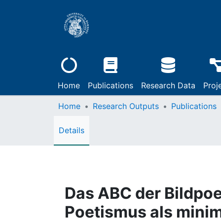
Home
Publications
Research Data
Proj
Home
Research Outputs
Publications
Details
Das ABC der Bildpoes
Poetismus als minim