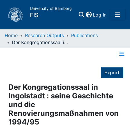
University of Bamberg
(current)
FIS
Log In
Home
Home
Research Outputs
Publications
Der Kongregationssaal in Ingolstadt : seine Geschichte und die Renovierungsmaßnahmen von 1994/95
Publications
Details
Research Data
Export
Projects
Der Kongregationssaal in
Ingolstadt : seine Geschichte
People
und die
Renovierungsmaßnahmen von
Institutions
1994/95