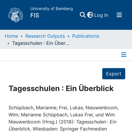
University of Bamberg
(current)
FIS
Log In
Home
Home
Research Outputs
Publications
Tagesschulen : Ein Überblick
Publications
Details
Research Data
Export
Projects
Tagesschulen : Ein Überblick
People
Schüpbach, Marianne; Frei, Lukas; Nieuwenboom,
Wim; Marianne Schüpbach, Lukas Frei, und Wim
Institutions
Nieuwenboom (Hrsg.) (2018):
Tagesschulen : Ein
Überblick
, Wiesbaden: Springer Fachmedien