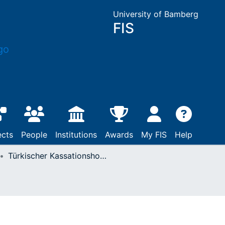
University of Bamberg
FIS
ects
People
Institutions
Awards
My FIS
Help
Türkischer Kassationshof, Urt. v. 25.9.1997 (unwiderlegbare Zerrüttungsvermutung nach Klagabweisung in einem früheren Scheidungsverfahren)