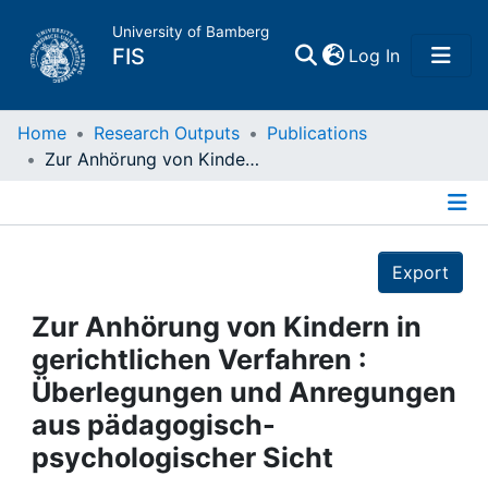
University of Bamberg
(current)
FIS
Log In
Home
Home
Research Outputs
Publications
Zur Anhörung von Kindern in gerichtlichen Verfahren : Überlegungen und Anregungen aus pädagogisch- psychologischer Sicht
Publications
Details
Research Data
Export
Projects
Zur Anhörung von Kindern in
gerichtlichen Verfahren :
People
Überlegungen und Anregungen
aus pädagogisch-
Institutions
psychologischer Sicht