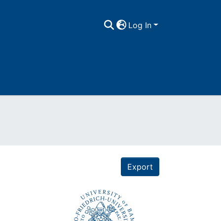
Log In
Export