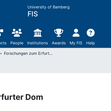
University of Bamberg
FIS
ects
People
Institutions
Awards
My FIS
Help
Forschungen zum Erfurter Dom
furter Dom