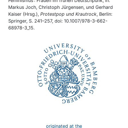
Awards
Feminismus : Frauen im frühen Deutschpunk, in:
Markus Joch, Christoph Jürgensen, und Gerhard
Kaiser (Hrsg.),
Protestpop und Krautrock
, Berlin:
My FIS
Springer, S. 241–257, doi: 10.1007/978-3-662-
68978-3_15.
Help
originated at the