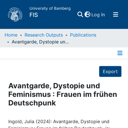
University of Bamberg
(current)
FIS
Log In
Home
Home
Research Outputs
Publications
Avantgarde, Dystopie und Feminismus : Frauen im frühen Deutschpunk
Publications
Details
Research Data
Export
Projects
Avantgarde, Dystopie und
Feminismus : Frauen im frühen
People
Deutschpunk
Institutions
Ingold, Julia (2024): Avantgarde, Dystopie und