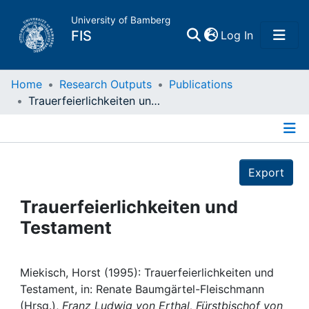
University of Bamberg
(current)
FIS
Log In
Home
Home
Research Outputs
Publications
Trauerfeierlichkeiten und Testament
Publications
Details
Research Data
Export
Projects
Trauerfeierlichkeiten und
Testament
People
Institutions
Miekisch, Horst (1995): Trauerfeierlichkeiten und
Testament, in: Renate Baumgärtel-Fleischmann
(Hrsg.),
Franz Ludwig von Erthal, Fürstbischof von