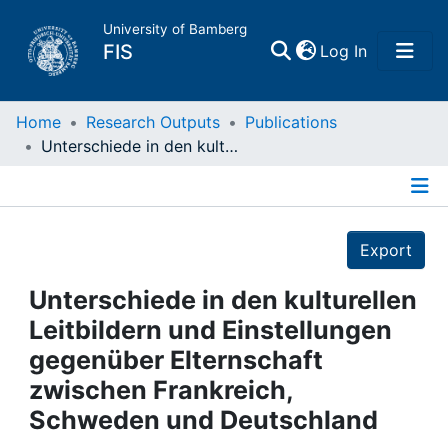
University of Bamberg
(current)
FIS
Log In
Home
Home
Research Outputs
Publications
Unterschiede in den kulturellen Leitbildern und Einstellungen gegenüber Elternschaft zwischen Frankreich, Schweden und Deutschland
Publications
Details
Research Data
Export
Projects
Unterschiede in den kulturellen
Leitbildern und Einstellungen
People
gegenüber Elternschaft
zwischen Frankreich,
Institutions
Schweden und Deutschland