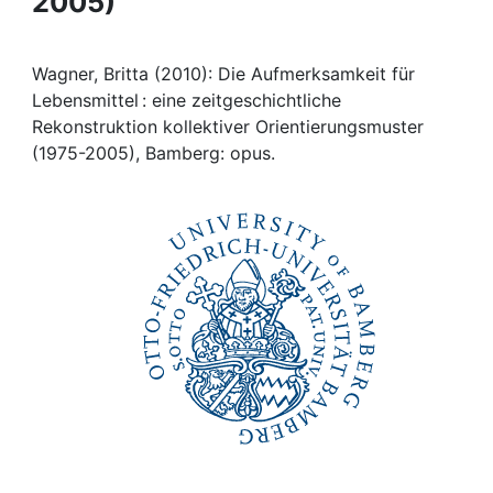
2005)
Awards
My FIS
Wagner, Britta (2010): Die Aufmerksamkeit für
Lebensmittel : eine zeitgeschichtliche
Help
Rekonstruktion kollektiver Orientierungsmuster
(1975-2005), Bamberg: opus.