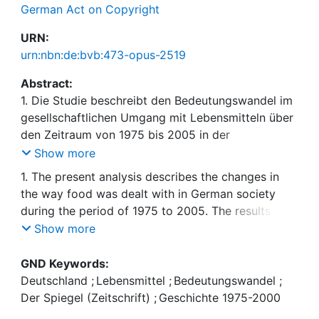
German Act on Copyright
URN:
urn:nbn:de:bvb:473-opus-2519
Abstract:
1. Die Studie beschreibt den Bedeutungswandel im
gesellschaftlichen Umgang mit Lebensmitteln über
den Zeitraum von 1975 bis 2005 in der
Bundesrepublik Deutschland. Das Ergebnis der
Show more
nichtstandardisierten Inhaltsanalyse von über 1000
1. The present analysis describes the changes in
Artikeln des Nachrichtenmagazins Der Spiegel hat
the way food was dealt with in German society
die Form einer zeitlich ausgedehnten Morphologie,
during the period of 1975 to 2005. The results of
die eine soziologische Zeitdiagnose über den
the non-standardised content analysis of more
Show more
Gegenstandsbereich der Lebensmittel und darüber
than 1,000 articles from the news magazine Der
hinaus erlaubt. Ich betrachte die Sphäre der
Spiegel are presented in the form of a temporally
GND Keywords:
Lebensmittel als Gefüge von kollektiven
stretched morphology that allows a sociological
Deutschland
;
Lebensmittel
;
Bedeutungswandel
;
Orientierungsmustern und beschreibe die
diagnosis concerning the topical field of food and
Der Spiegel (Zeitschrift)
;
Geschichte 1975-2000
Entwicklungspfade dieser Muster in der neueren
beyond. I am regarding the sphere of food as a