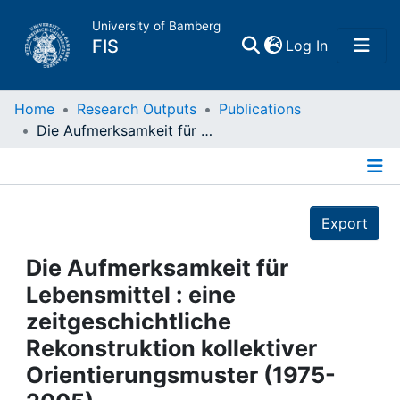
University of Bamberg
(current)
FIS
Log In
Home
Home
Research Outputs
Publications
Die Aufmerksamkeit für Lebensmittel : eine zeitgeschichtliche Rekonstruktion kollektiver Orientierungsmuster (1975-2005)
Publications
Details
Research Data
Export
Projects
Die Aufmerksamkeit für
Lebensmittel : eine
People
zeitgeschichtliche
Rekonstruktion kollektiver
Institutions
Orientierungsmuster (1975-