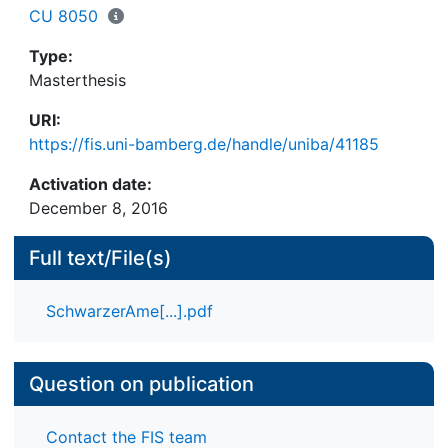
psychischen Krankheiten, welche in vielen
CU 8050
arabischen Ländern weit verbreitet sind.
Type:
Masterthesis
URI:
https://fis.uni-bamberg.de/handle/uniba/41185
Activation date:
December 8, 2016
Full text/File(s)
SchwarzerAme[...].pdf
Question on publication
Contact the FIS team