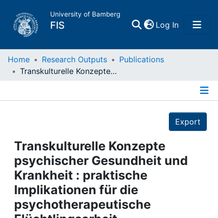
University of Bamberg
(current)
FIS
Log In
Home
Home
Research Outputs
Publications
Transkulturelle Konzepte psychischer Gesundheit und Krankheit : praktische Implikationen für die psychotherapeutische Flüchtlingsarbeit
Publications
Details
Research Data
Export
Projects
Transkulturelle Konzepte
psychischer Gesundheit und
People
Krankheit : praktische
Implikationen für die
Institutions
psychotherapeutische