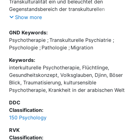
Transkulturalität ein und beleuchtet den
Gegenstandsbereich der transkulturellen
Psychologie. Anschließend setzt sich die Arbeit mit
Show more
Konzepten psychischer Gesundheit und Krankheit
aus dem westlichen und dem arabisch-
GND Keywords:
muslimischen Kulturkreis auseinander. Im Folgenden
Psychotherapie
;
Transkulturelle Psychiatrie
;
werden die aus dem unterschiedlichen Verständnis
Psychologie
;
Pathologie
;
Migration
möglicherweise erwachsenden Konfliktthemen
Keywords:
diskutiert. Um für die Therapie wichtige Prozesse
interkulturelle Psychotherapie, Flüchtlinge,
verstehen zu können, werden psychosoziale
Gesundheitskonzept, Volksglauben, Djinn, Böser
Belastungen von Geflohenen dargestellt. Für die
Blick, Traumatisierung, kultursensible
Gestaltung westlicher Psychotherapie lassen sich
Psychotherapie, Krankheit in der arabischen Welt
wichtige Implikationen aus den differierenden
Konzepten ableiten. Unter anderem wird das
DDC
BehandlerIn- und Patientenselbstverständnis
Classification:
hinterfragt und der Einfluss von individualistischer
150 Psychology
und kollektivistischer Kultur betrachtet. Besonders
wichtig erscheint auch die Auseinandersetzung mit
RVK
volkstümlichen Überzeugungen hinsichtlich
Classification: