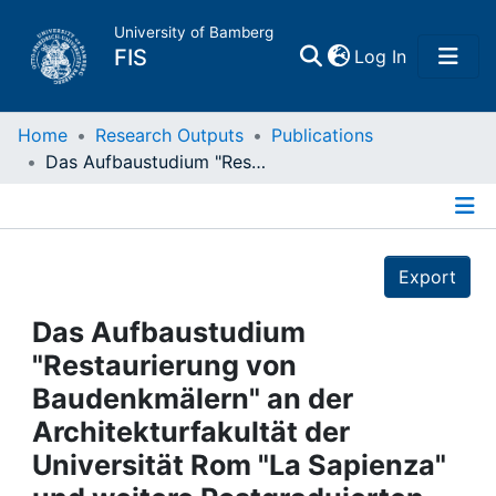
University of Bamberg
(current)
FIS
Log In
Home
Home
Research Outputs
Publications
Das Aufbaustudium "Restaurierung von Baudenkmälern" an der Architekturfakultät der Universität Rom "La Sapienza" und weitere Postgraduierten-Studiengänge in Italien
Publications
Details
Research Data
Export
Projects
Das Aufbaustudium
"Restaurierung von
People
Baudenkmälern" an der
Architekturfakultät der
Institutions
Universität Rom "La Sapienza"