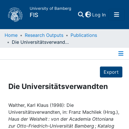
University of Bamberg
(current)
FIS
Log In
Home
Home
Research Outputs
Publications
Die Universitätsverwandten
Publications
Details
Research Data
Export
Projects
Die Universitätsverwandten
People
Walther, Karl Klaus (1998): Die
Universitätsverwandten, in: Franz Machilek (Hrsg.),
Institutions
Haus der Weisheit : von der Academia Ottoniana
zur Otto-Friedrich-Universität Bamberg ; Katalog