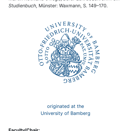
Awards
Studienbuch
, Münster: Waxmann, S. 149–170.
My FIS
Help
originated at the
University of Bamberg
Faculty/Chair: