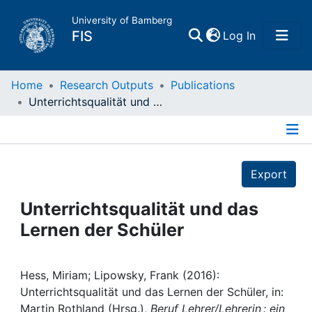
University of Bamberg
(current)
FIS
Log In
Home
Home
Research Outputs
Publications
Unterrichtsqualität und das Lernen der Schüler
Publications
Details
Research Data
Export
Projects
Unterrichtsqualität und das
Lernen der Schüler
People
Institutions
Hess, Miriam; Lipowsky, Frank (2016):
Unterrichtsqualität und das Lernen der Schüler, in:
Martin Rothland (Hrsg.),
Beruf Lehrer/Lehrerin : ein