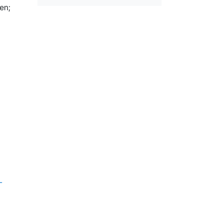
en;
-