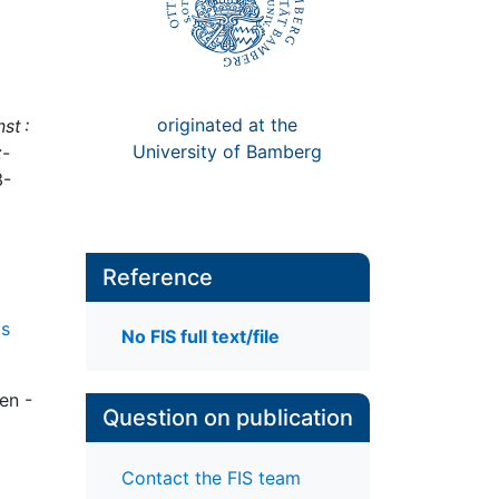
originated at the
st :
University of Bamberg
z-
3-
Reference
as
No FIS full text/file
en -
Question on publication
Contact the FIS team