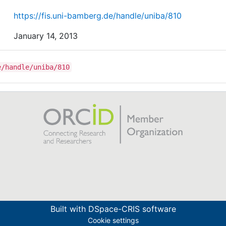
https://fis.uni-bamberg.de/handle/uniba/810
January 14, 2013
e/handle/uniba/810
Built with
DSpace-CRIS software
Cookie settings