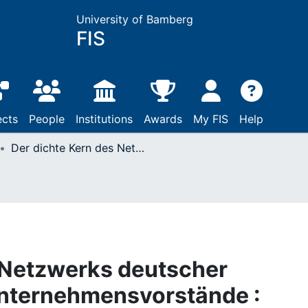
University of Bamberg
FIS
ects
People
Institutions
Awards
My FIS
Help
Der dichte Kern des Netzwerks deutscher Aufsichtsräte und Unternehmensvorstände : Verflechtungsstrukturen im Jahr 2010
 Netzwerks deutscher
Unternehmensvorstände :