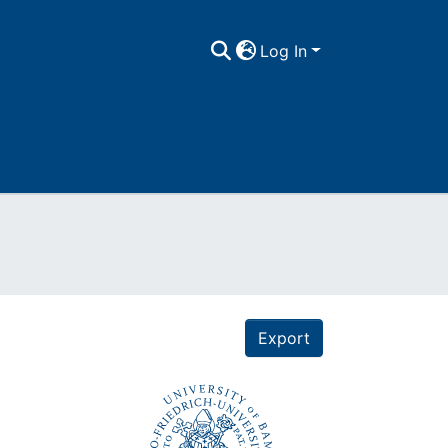
Log In
Export