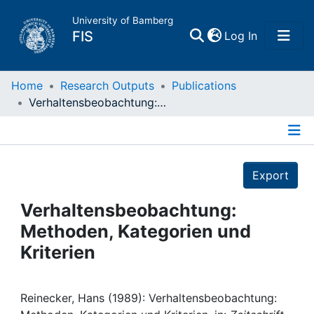
University of Bamberg
(current)
FIS
Log In
Home
Home
Research Outputs
Publications
Verhaltensbeobachtung: Methoden, Kategorien und Kriterien
Publications
Details
Research Data
Export
Projects
Verhaltensbeobachtung:
Methoden, Kategorien und
People
Kriterien
Institutions
Reinecker, Hans (1989): Verhaltensbeobachtung: