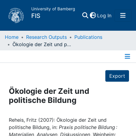
University of Bamberg
(current)
FIS
Log In
Home
Home
Research Outputs
Publications
Ökologie der Zeit und politische Bildung
Publications
Details
Research Data
Export
Projects
Ökologie der Zeit und
politische Bildung
People
Institutions
Reheis, Fritz (2007): Ökologie der Zeit und
politische Bildung, in:
Praxis politische Bildung :
Materialien, Analysen, Diskussionen
, Weinheim: