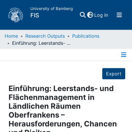
University of Bamberg
(current)
FIS
Log In
Home
Home
Research Outputs
Publications
Einführung: Leerstands- und Flächenmanagement in Ländlichen Räumen Oberfrankens – Herausforderungen, Chancen und Risiken.
Publications
Details
Research Data
Export
Projects
Einführung: Leerstands- und
Flächenmanagement in
People
Ländlichen Räumen
Oberfrankens –
Institutions
Herausforderungen, Chancen