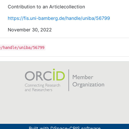
Contribution to an Articlecollection
https://fis.uni-bamberg.de/handle/uniba/56799
November 30, 2022
e/handle/uniba/56799
Built with
DSpace-CRIS software