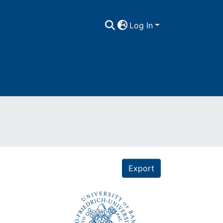
Log In
Export