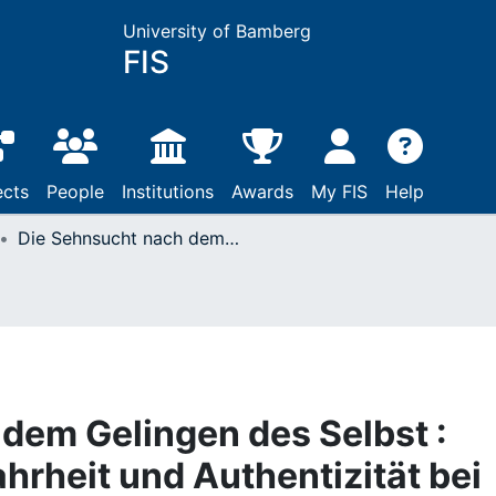
University of Bamberg
FIS
ects
People
Institutions
Awards
My FIS
Help
Die Sehnsucht nach dem Gelingen des Selbst : Überlegungen zu Wahrheit und Authentizität bei Charles Taylor
dem Gelingen des Selbst :
rheit und Authentizität bei