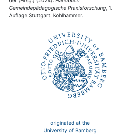
Awards
der (Hrsg.) (2024):
Handbuch
Gemeindepädagogische Praxisforschung
, 1.
Auflage Stuttgart: Kohlhammer.
My FIS
Help
originated at the
University of Bamberg