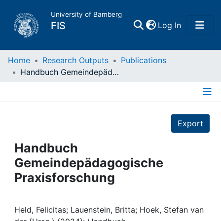
University of Bamberg
(current)
FIS
Log In
Home
Home
Research Outputs
Publications
Handbuch Gemeindepädagogische Praxisforschung
Publications
Details
Research Data
Export
Projects
Handbuch
Gemeindepädagogische
People
Praxisforschung
Institutions
Held, Felicitas; Lauenstein, Britta; Hoek, Stefan van