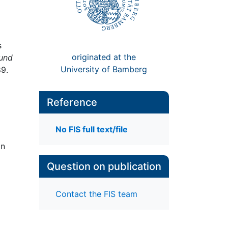
s
originated at the
und
University of Bamberg
9.
Reference
No FIS full text/file
in
Question on publication
Contact the FIS team