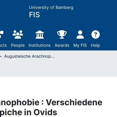
University of Bamberg
FIS
ects
People
Institutions
Awards
My FIS
Help
Augusteische Arachnophobie : Verschiedene Lesarten der Bildteppiche in Ovids Metamorphosen 6,70–128
nophobie : Verschiedene
piche in Ovids