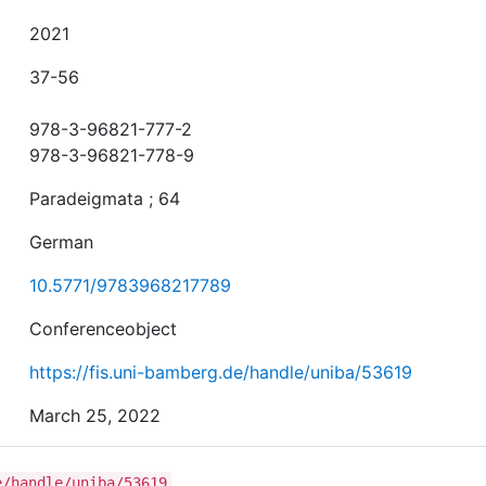
2021
37-56
978-3-96821-777-2
978-3-96821-778-9
Paradeigmata ; 64
German
10.5771/9783968217789
Conferenceobject
https://fis.uni-bamberg.de/handle/uniba/53619
March 25, 2022
e/handle/uniba/53619