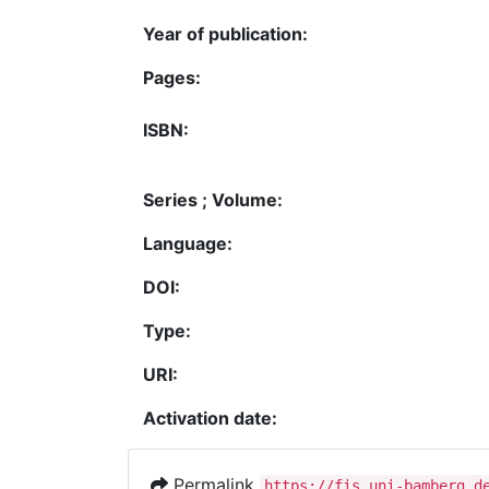
Year of publication:
Pages:
ISBN:
Series ; Volume:
Language:
DOI:
Type:
URI:
Activation date:
Permalink
https://fis.uni-bamberg.d