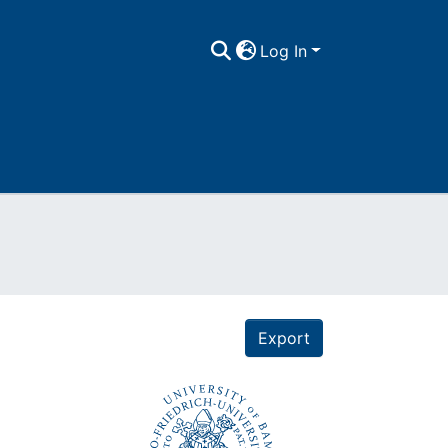
Log In
Export