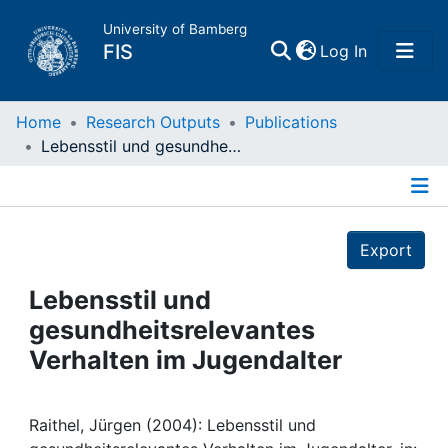
University of Bamberg
(current)
FIS
Log In
Home
Home
Research Outputs
Publications
Lebensstil und gesundheitsrelevantes Verhalten im Jugendalter
Publications
Details
Research Data
Export
Projects
Lebensstil und
gesundheitsrelevantes
People
Verhalten im Jugendalter
Institutions
Raithel, Jürgen (2004): Lebensstil und