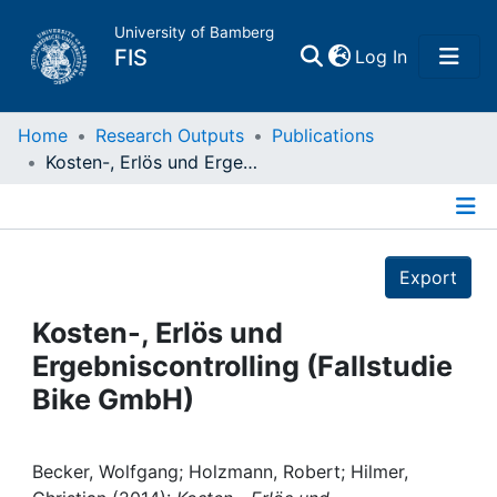
University of Bamberg
(current)
FIS
Log In
Home
Home
Research Outputs
Publications
Kosten-, Erlös und Ergebniscontrolling (Fallstudie Bike GmbH)
Publications
Details
Research Data
Export
Projects
Kosten-, Erlös und
Ergebniscontrolling (Fallstudie
People
Bike GmbH)
Institutions
Becker, Wolfgang; Holzmann, Robert; Hilmer,