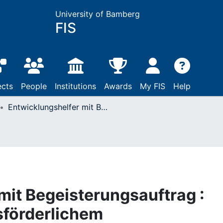
University of Bamberg
FIS
ects
People
Institutions
Awards
My FIS
Help
Entwicklungshelfer mit Begeisterungsauftrag : Anstiftung zu lebensförderlichem Religionsunterricht
mit Begeisterungsauftrag :
sförderlichem