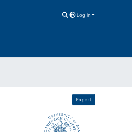
Log In
Export