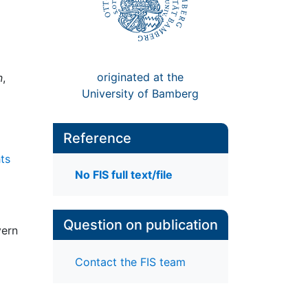
originated at the
n
,
University of Bamberg
Reference
ts
No FIS full text/file
Question on publication
yern
Contact the FIS team