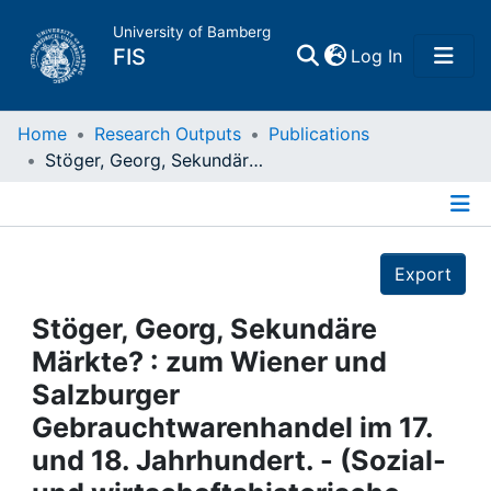
University of Bamberg
(current)
FIS
Log In
Home
Home
Research Outputs
Publications
Stöger, Georg, Sekundäre Märkte? : zum Wiener und Salzburger Gebrauchtwarenhandel im 17. und 18. Jahrhundert. - (Sozial- und wirtschaftshistorische Studien ; 35). : München [u.a.], 2011
Publications
Details
Research Data
Export
Projects
Stöger, Georg, Sekundäre
Märkte? : zum Wiener und
People
Salzburger
Gebrauchtwarenhandel im 17.
Institutions
und 18. Jahrhundert. - (Sozial-