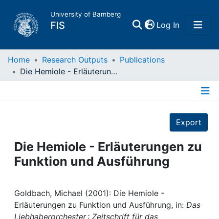
University of Bamberg
(current)
FIS
Log In
Home
Home
Research Outputs
Publications
Die Hemiole - Erläuterungen zu Funktion und Ausführung
Publications
Details
Research Data
Export
Projects
Die Hemiole - Erläuterungen zu
Funktion und Ausführung
People
Institutions
Goldbach, Michael (2001): Die Hemiole -
Erläuterungen zu Funktion und Ausführung, in:
Das
Liebhaberorchester : Zeitschrift für das