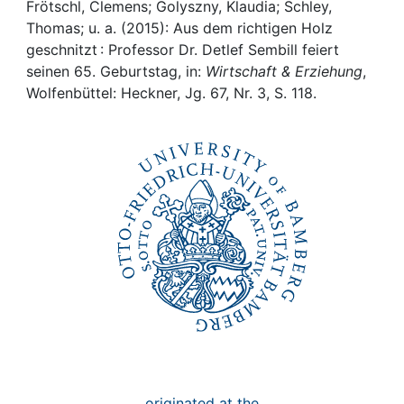
Awards
Frötschl, Clemens; Golyszny, Klaudia; Schley,
Thomas; u. a. (2015): Aus dem richtigen Holz
My FIS
geschnitzt : Professor Dr. Detlef Sembill feiert
seinen 65. Geburtstag, in:
Wirtschaft & Erziehung
,
Wolfenbüttel: Heckner, Jg. 67, Nr. 3, S. 118.
Help
originated at the