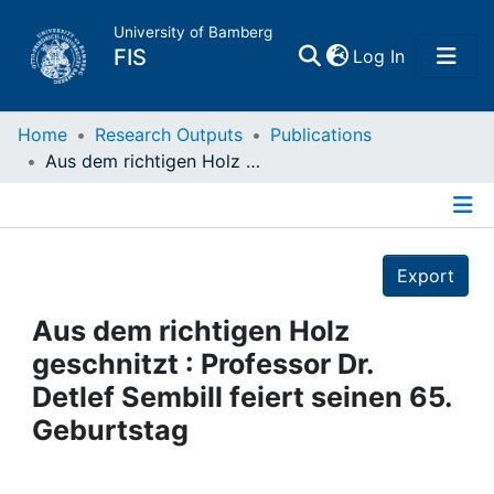
University of Bamberg
(current)
FIS
Log In
Home
Home
Research Outputs
Publications
Aus dem richtigen Holz geschnitzt : Professor Dr. Detlef Sembill feiert seinen 65. Geburtstag
Publications
Details
Research Data
Export
Projects
Aus dem richtigen Holz
geschnitzt : Professor Dr.
People
Detlef Sembill feiert seinen 65.
Geburtstag
Institutions