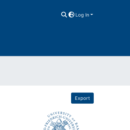
Log In
Export