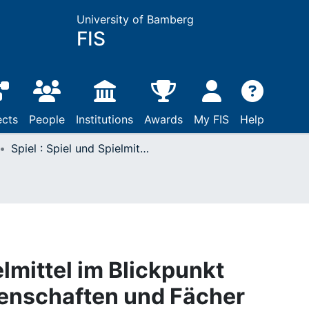
University of Bamberg
FIS
ects
People
Institutions
Awards
My FIS
Help
Spiel : Spiel und Spielmittel im Blickpunkt verschiedener Wissenschaften und Fächer
elmittel im Blickpunkt
enschaften und Fächer