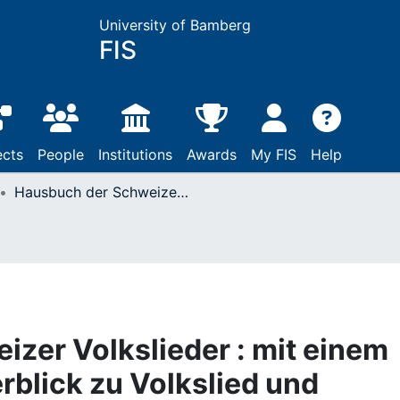
University of Bamberg
FIS
ects
People
Institutions
Awards
My FIS
Help
Hausbuch der Schweizer Volkslieder : mit einem geschichtlichen Überblick zu Volkslied und Volksmusik
zer Volkslieder : mit einem
rblick zu Volkslied und