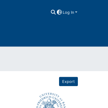
Log In
Export