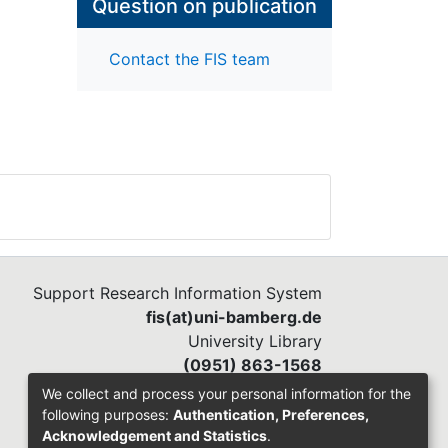
Question on publication
Contact the FIS team
Support Research Information System
fis(at)uni-bamberg.de
University Library
(0951) 863-1568
We collect and process your personal information for the
following purposes:
Authentication, Preferences,
Acknowledgement and Statistics
.