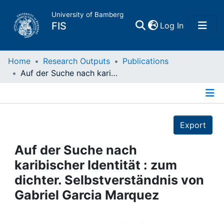
University of Bamberg
(current)
FIS
Log In
Home
Home
Research Outputs
Publications
Auf der Suche nach karibischer Identität : zum dichter. Selbstverständnis von Gabriel Garcia Marquez
Publications
Details
Research Data
Export
Projects
Auf der Suche nach
karibischer Identität : zum
People
dichter. Selbstverständnis von
Gabriel Garcia Marquez
Institutions