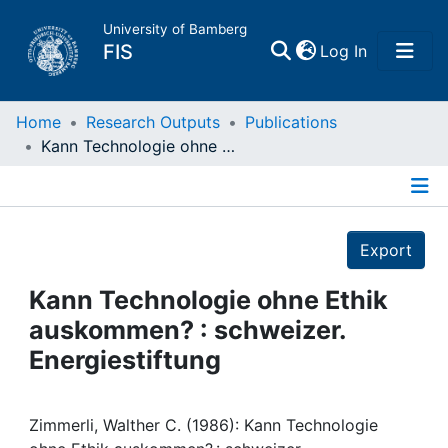
University of Bamberg
(current)
FIS
Log In
Home
Home
Research Outputs
Publications
Kann Technologie ohne Ethik auskommen? : schweizer. Energiestiftung
Publications
Details
Research Data
Export
Projects
Kann Technologie ohne Ethik
auskommen? : schweizer.
People
Energiestiftung
Institutions
Zimmerli, Walther C. (1986): Kann Technologie