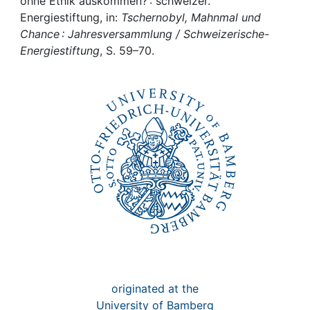
Awards
ohne Ethik auskommen? : schweizer.
Energiestiftung, in:
Tschernobyl, Mahnmal und
Chance : Jahresversammlung / Schweizerische-
My FIS
Energiestiftung
, S. 59–70.
Help
originated at the
University of Bamberg