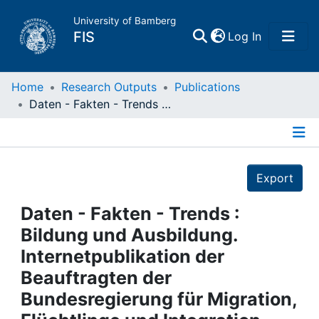
University of Bamberg
(current)
FIS
Log In
Home
Home
Research Outputs
Publications
Daten - Fakten - Trends : Bildung und Ausbildung. Internetpublikation der Beauftragten der Bundesregierung für Migration, Flüchtlinge und Integration
Publications
Details
Research Data
Export
Projects
Daten - Fakten - Trends :
Bildung und Ausbildung.
People
Internetpublikation der
Beauftragten der
Institutions
Bundesregierung für Migration,