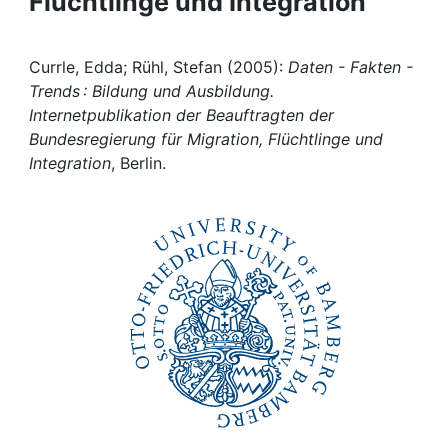
Flüchtlinge und Integration
Awards
My FIS
Currle, Edda; Rühl, Stefan (2005):
Daten - Fakten -
Trends : Bildung und Ausbildung.
Help
Internetpublikation der Beauftragten der
Bundesregierung für Migration, Flüchtlinge und
Integration
, Berlin.