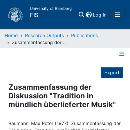
University of Bamberg
(current)
FIS
Log In
Home
Home
Research Outputs
Publications
Zusammenfassung der Diskussion "Tradition in mündlich überlieferter Musik"
Publications
Details
Research Data
Export
Projects
Zusammenfassung der
Diskussion "Tradition in
People
mündlich überlieferter Musik"
Institutions
Baumann, Max Peter (1977): Zusammenfassung der