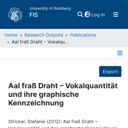
University of Bamberg
(current)
FIS
Log In
Home
Home
Research Outputs
Publications
Aal fraß Draht – Vokalquantität und ihre graphische Kennzeichnung
Publications
Details
Research Data
Export
Projects
Aal fraß Draht – Vokalquantität
und ihre graphische
People
Kennzeichnung
Institutions
Stricker, Stefanie (2012): Aal fraß Draht –