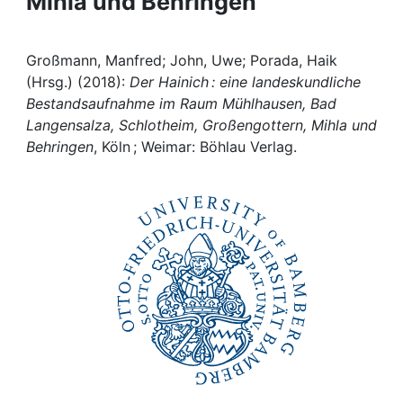
Mihla und Behringen
Awards
My FIS
Großmann, Manfred; John, Uwe; Porada, Haik
(Hrsg.) (2018):
Der Hainich : eine landeskundliche
Help
Bestandsaufnahme im Raum Mühlhausen, Bad
Langensalza, Schlotheim, Großengottern, Mihla und
Behringen
, Köln ; Weimar: Böhlau Verlag.