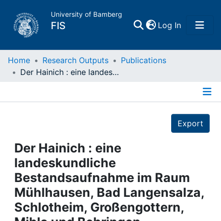
University of Bamberg
(current)
FIS
Log In
Home
Home
Research Outputs
Publications
Der Hainich : eine landeskundliche Bestandsaufnahme im Raum Mühlhausen, Bad Langensalza, Schlotheim, Großengottern, Mihla und Behringen
Publications
Details
Research Data
Export
Projects
Der Hainich : eine
landeskundliche
People
Bestandsaufnahme im Raum
Mühlhausen, Bad Langensalza,
Institutions
Schlotheim, Großengottern,