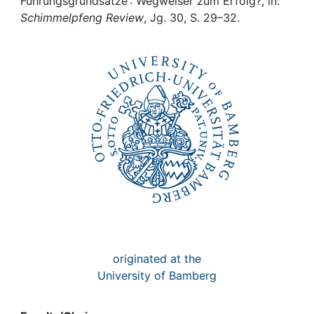
Awards
Führungsgrundsätze : Wegweiser zum Erfolg?, in:
Schimmelpfeng Review
, Jg. 30, S. 29–32.
My FIS
Help
originated at the
University of Bamberg