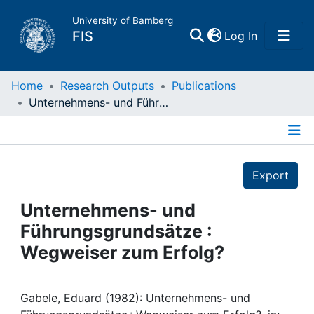
University of Bamberg
(current)
FIS
Log In
Home
Home
Research Outputs
Publications
Unternehmens- und Führungsgrundsätze : Wegweiser zum Erfolg?
Publications
Details
Research Data
Export
Projects
Unternehmens- und
Führungsgrundsätze :
People
Wegweiser zum Erfolg?
Institutions
Gabele, Eduard (1982): Unternehmens- und