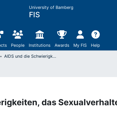
University of Bamberg
FIS
ects
People
Institutions
Awards
My FIS
Help
AIDS und die Schwierigkeiten, das Sexualverhalten zu ändern
rigkeiten, das Sexualverhalt