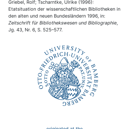
Awards
Griebel, Rolf; Tscharntke, Ulrike (1996):
Etatsituation der wissenschaftlichen Bibliotheken in
My FIS
den alten und neuen Bundesländern 1996, in:
Zeitschrift für Bibliothekswesen und Bibliographie
,
Jg. 43, Nr. 6, S. 525–577.
Help
originated at the