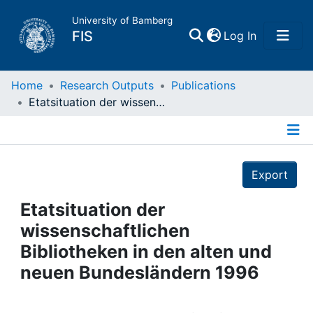
University of Bamberg
(current)
FIS
Log In
Home
Home
Research Outputs
Publications
Etatsituation der wissenschaftlichen Bibliotheken in den alten und neuen Bundesländern 1996
Publications
Details
Research Data
Export
Projects
Etatsituation der
wissenschaftlichen
People
Bibliotheken in den alten und
neuen Bundesländern 1996
Institutions