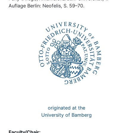
Awards
Auflage Berlin: Neofelis, S. 59–70.
My FIS
Help
originated at the
University of Bamberg
Faculty/Chair: