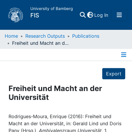
University of Bamberg
(current)
FIS
Log In
Home
Home
Research Outputs
Publications
Freiheit und Macht an der Universität
Publications
Details
Research Data
Export
Projects
Freiheit und Macht an der
Universität
People
Institutions
Rodrigues-Moura, Enrique (2016): Freiheit und
Macht an der Universität, in: Gerald Lind und Doris
Pany (Hrsg.),
Ambivalenzraum Universität
, 1.