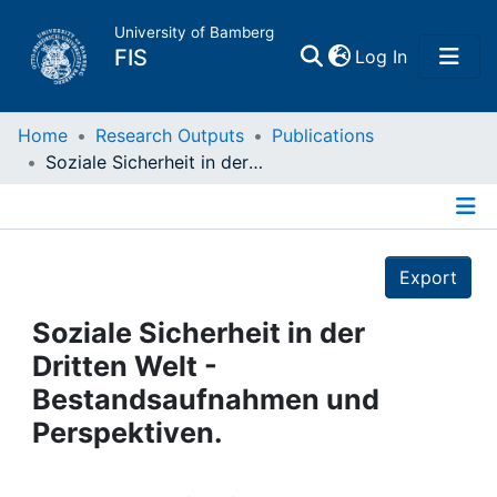
University of Bamberg
(current)
FIS
Log In
Home
Home
Research Outputs
Publications
Soziale Sicherheit in der Dritten Welt - Bestandsaufnahmen und Perspektiven.
Publications
Details
Research Data
Export
Projects
Soziale Sicherheit in der
Dritten Welt -
People
Bestandsaufnahmen und
Perspektiven.
Institutions