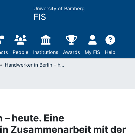
University of Bamberg
FIS
ects
People
Institutions
Awards
My FIS
Help
Handwerker in Berlin – heute. Eine Fotodokumentation in Zusammenarbeit mit der Hochschule der Künste Berlin (= Kleine Schriften der Freunde des Museums für Volkskunde F. 4). Berlin 1981.
 – heute. Eine
in Zusammenarbeit mit der