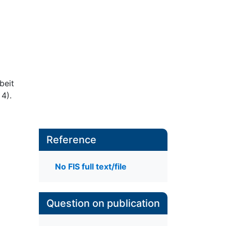
beit
4).
Reference
No FIS full text/file
Question on publication