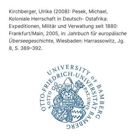
Awards
Kirchberger, Ulrike (2008): Pesek, Michael,
My FIS
Koloniale Herrschaft in Deutsch- Ostafrika:
Expeditionen, Militär und Verwaltung seit 1880:
Help
Frankfurt/Main, 2005, in:
Jahrbuch für europäische
Überseegeschichte
, Wiesbaden: Harrassowitz, Jg.
8, S. 389–392.