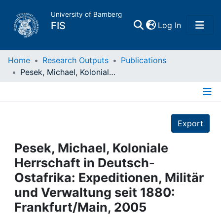
University of Bamberg
(current)
FIS
Log In
Home
Home
Research Outputs
Publications
Pesek, Michael, Koloniale Herrschaft in Deutsch- Ostafrika: Expeditionen, Militär und Verwaltung seit 1880: Frankfurt/Main, 2005
Publications
Details
Research Data
Export
Projects
Pesek, Michael, Koloniale
Herrschaft in Deutsch-
People
Ostafrika: Expeditionen, Militär
und Verwaltung seit 1880:
Institutions
Frankfurt/Main, 2005