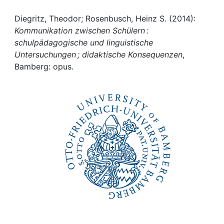
Awards
Diegritz, Theodor; Rosenbusch, Heinz S. (2014):
My FIS
Kommunikation zwischen Schülern :
schulpädagogische und linguistische
Help
Untersuchungen ; didaktische Konsequenzen
,
Bamberg: opus.