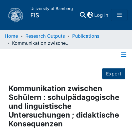
University of Bamberg
(current)
FIS
Log In
Home
Home
Research Outputs
Publications
Kommunikation zwischen Schülern : schulpädagogische und linguistische Untersuchungen ; didaktische Konsequenzen
Publications
Details
Research Data
Export
Projects
Kommunikation zwischen
Schülern : schulpädagogische
People
und linguistische
Untersuchungen ; didaktische
Institutions
Konsequenzen