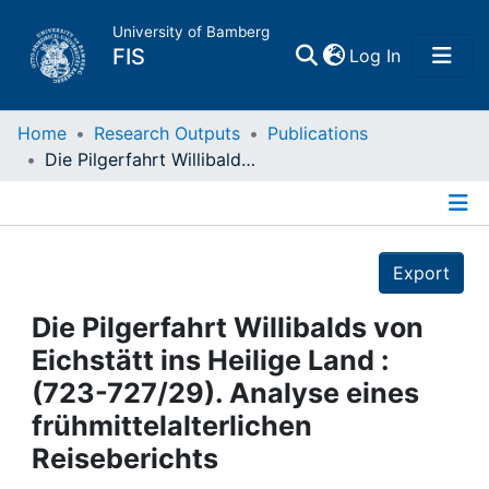
University of Bamberg
(current)
FIS
Log In
Home
Home
Research Outputs
Publications
Die Pilgerfahrt Willibalds von Eichstätt ins Heilige Land : (723-727/29). Analyse eines frühmittelalterlichen Reiseberichts
Publications
Details
Research Data
Export
Projects
Die Pilgerfahrt Willibalds von
Eichstätt ins Heilige Land :
People
(723-727/29). Analyse eines
frühmittelalterlichen
Institutions
Reiseberichts