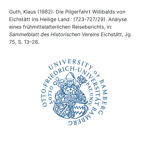
Awards
Guth, Klaus (1982): Die Pilgerfahrt Willibalds von
My FIS
Eichstätt ins Heilige Land : (723-727/29). Analyse
eines frühmittelalterlichen Reiseberichts, in:
Help
Sammelblatt des Historischen Vereins Eichstätt
, Jg.
75, S. 13–28.