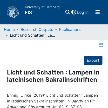
University of Bamberg
(current)
FIS
Log In
Home
Home
Research Outputs
Publications
Licht und Schatten : Lampen in lateinischen Sakralinschriften
Publications
Details
Research Data
Export
Projects
Licht und Schatten : Lampen in
lateinischen Sakralinschriften
People
Institutions
Ehmig, Ulrike (2019): Licht und Schatten : Lampen
in lateinischen Sakralinschriften, in:
Jahrbuch für
Antike und Christentum
, Jg. 62, S. 87–93.