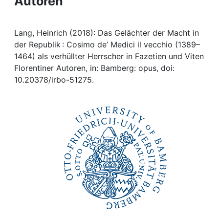
Autoren
Awards
My FIS
Lang, Heinrich (2018): Das Gelächter der Macht in
der Republik : Cosimo de’ Medici il vecchio (1389–
Help
1464) als verhüllter Herrscher in Fazetien und Viten
Florentiner Autoren, in: Bamberg: opus, doi:
10.20378/irbo-51275.