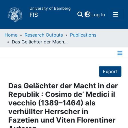
University of Bamberg
(current)
FIS
Log In
Home
Home
Research Outputs
Publications
Das Gelächter der Macht in der Republik : Cosimo de’ Medici il vecchio (1389–1464) als verhüllter Herrscher in Fazetien und Viten Florentiner Autoren
Publications
Details
Research Data
Export
Projects
Das Gelächter der Macht in der
Republik : Cosimo de’ Medici il
People
vecchio (1389–1464) als
verhüllter Herrscher in
Institutions
Fazetien und Viten Florentiner